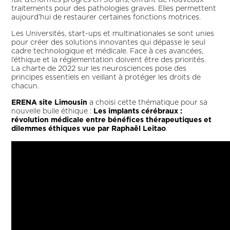
fait d’énormes progrès en 30 ans, offrant de nouveaux
traitements pour des pathologies graves. Elles permettent
aujourd’hui de restaurer certaines fonctions motrices.
Les Universités, start-ups et multinationales se sont unies
pour créer des solutions innovantes qui dépasse le seul
cadre technologique et médicale. Face à ces avancées,
l’éthique et la réglementation doivent être des priorités.
La charte de 2022 sur les neurosciences pose des
principes essentiels en veillant à protéger les droits de
chacun.
ERENA site Limousin
a choisi cette thématique pour sa
nouvelle bulle éthique :
Les implants cérébraux :
révolution médicale entre bénéfices thérapeutiques et
dilemmes éthiques vue par Raphaêl Leitao
.