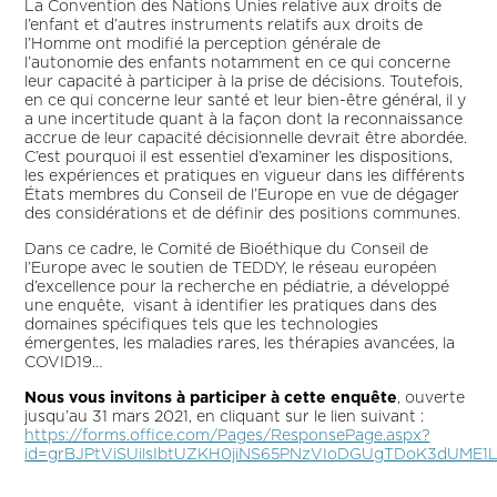
La Convention des Nations Unies relative aux droits de
l’enfant et d’autres instruments relatifs aux droits de
l’Homme ont modifié la perception générale de
l’autonomie des enfants notamment en ce qui concerne
leur capacité à participer à la prise de décisions. Toutefois,
en ce qui concerne leur santé et leur bien-être général, il y
a une incertitude quant à la façon dont la reconnaissance
accrue de leur capacité décisionnelle devrait être abordée.
C’est pourquoi il est essentiel d’examiner les dispositions,
les expériences et pratiques en vigueur dans les différents
États membres du Conseil de l’Europe en vue de dégager
des considérations et de définir des positions communes.
Dans ce cadre, le Comité de Bioéthique du Conseil de
l’Europe avec le soutien de TEDDY, le réseau européen
d’excellence pour la recherche en pédiatrie, a développé
une enquête, visant à identifier les pratiques dans des
domaines spécifiques tels que les technologies
émergentes, les maladies rares, les thérapies avancées, la
COVID19…
Nous vous invitons à participer à cette enquête
, ouverte
jusqu’au 31 mars 2021, en cliquant sur le lien suivant :
https://forms.office.com/Pages/ResponsePage.aspx?
id=grBJPtViSUilsIbtUZKH0jiNS65PNzVIoDGUgTDoK3dUME