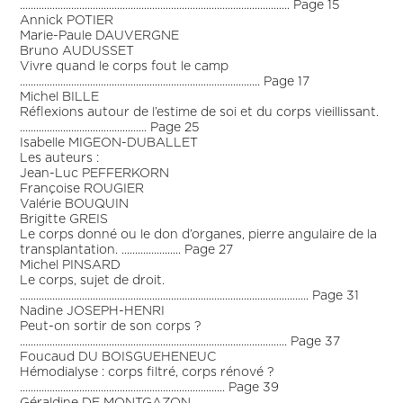
.................................................................................................... Page 15
Annick POTIER
Marie-Paule DAUVERGNE
Bruno AUDUSSET
Vivre quand le corps fout le camp
......................................................................................... Page 17
Michel BILLE
Réflexions autour de l’estime de soi et du corps vieillissant.
............................................... Page 25
Isabelle MIGEON-DUBALLET
Les auteurs :
Jean-Luc PEFFERKORN
Françoise ROUGIER
Valérie BOUQUIN
Brigitte GREIS
Le corps donné ou le don d’organes, pierre angulaire de la
transplantation. ...................... Page 27
Michel PINSARD
Le corps, sujet de droit.
........................................................................................................... Page 31
Nadine JOSEPH-HENRI
Peut-on sortir de son corps ?
................................................................................................... Page 37
Foucaud DU BOISGUEHENEUC
Hémodialyse : corps filtré, corps rénové ?
............................................................................ Page 39