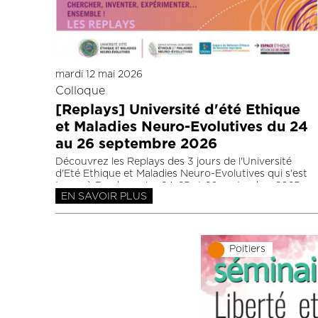
mardi 12 mai 2026
Colloque
[Replays] Université d'été Ethique
et Maladies Neuro-Evolutives du 24
au 26 septembre 2026
Découvrez les Replays des 3 jours de l'Université
d'Eté Ethique et Maladies Neuro-Evolutives qui s'est
tenue à Bordeaux les 24, 25 et 26 septembre 2025,
EN SAVOIR PLUS
sur le thème de la recherche.
Poitiers