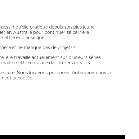
, j'ai décidé de me lancer »
 dessin qu’elle pratique depuis son plus jeune
rier en Australie pour continuer sa carrière
nsmettre et d'enseigner.
rrière.et ne manque pas de projets?
re, elle travaille actuellement sur plusieurs séries
ouhaite mettre en place des ateliers créatifs.
éduite. Nous lui avons proposée d’intervenir dans la
tement acceptée.