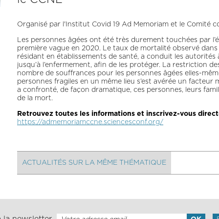
Organisé par l'Institut Covid 19 Ad Memoriam et le Comité co
Les personnes âgées ont été très durement touchées par l’épi
première vague en 2020. Le taux de mortalité observé dans c
résidant en établissements de santé, a conduit les autorité
jusqu’à l’enfermement, afin de les protéger. La restriction des 
nombre de souffrances pour les personnes âgées elles-même
personnes fragiles en un même lieu s’est avérée un facteur m
a confronté, de façon dramatique, ces personnes, leurs famille
de la mort.
Retrouvez toutes les informations et inscrivez-vous direct
https://admemoriamccne.sciencesconf.org/
ACTUALITÉS SUR LA MÊME THÉMATIQUE